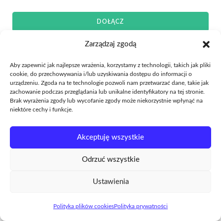
DOŁĄCZ
Zarządzaj zgodą
Zarejestruj się
Nie masz jeszcze konta?
Aby zapewnić jak najlepsze wrażenia, korzystamy z technologii, takich jak pliki
cookie, do przechowywania i/lub uzyskiwania dostępu do informacji o
urządzeniu. Zgoda na te technologie pozwoli nam przetwarzać dane, takie jak
zachowanie podczas przeglądania lub unikalne identyfikatory na tej stronie.
Brak wyrażenia zgody lub wycofanie zgody może niekorzystnie wpłynąć na
niektóre cechy i funkcje.
Regulamin sklepu
Polityka prywatności
Polityka plików cookies (EU)
© 2026 Dev And Style Krzysztof Piątkowski ul. Osiedlowa 7a/24, 87-720
Ciechocinek NIP: 8911570083 REGON: 544946049
Akceptuję wszystkie
Odrzuć wszystkie
Ustawienia
Polityka plików cookies
Polityka prywatności