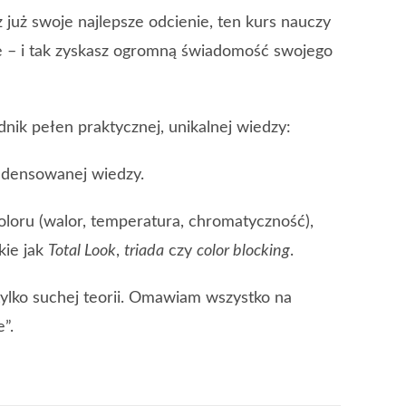
z już swoje najlepsze odcienie, ten kurs nauczy
nie – i tak zyskasz ogromną świadomość swojego
ik pełen praktycznej, unikalnej wiedzy:
ndensowanej wiedzy.
oru (walor, temperatura, chromatyczność),
kie jak
Total Look
,
triada
czy
color blocking
.
tylko suchej teorii. Omawiam wszystko na
”.