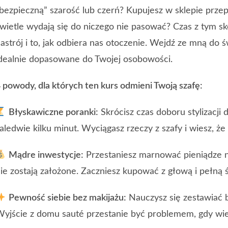
bezpieczną” szarość lub czerń? Kupujesz w sklepie prz
wietle wydają się do niczego nie pasować? Czas z tym s
astrój i to, jak odbiera nas otoczenie. Wejdź ze mną do 
dealnie dopasowane do Twojej osobowości.
 powody, dla których ten kurs odmieni Twoją szafę:
Błyskawiczne poranki:
Skrócisz czas doboru stylizacji 
aledwie kilku minut. Wyciągasz rzeczy z szafy i wiesz, że 
Mądre inwestycje:
Przestaniesz marnować pieniądze na 
ie zostają założone. Zaczniesz kupować z głową i pełną
Pewność siebie bez makijażu:
Nauczysz się zestawiać ba
yjście z domu sauté przestanie być problemem, gdy wies