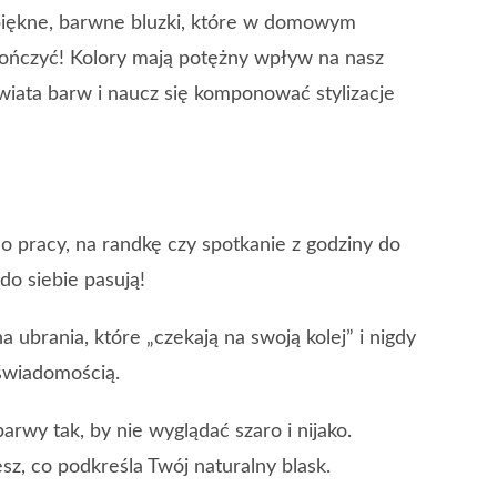
epiękne, barwne bluzki, które w domowym
kończyć! Kolory mają potężny wpływ na nasz
świata barw i naucz się komponować stylizacje
do pracy, na randkę czy spotkanie z godziny do
do siebie pasują!
ubrania, które „czekają na swoją kolej” i nigdy
 świadomością.
rwy tak, by nie wyglądać szaro i nijako.
z, co podkreśla Twój naturalny blask.