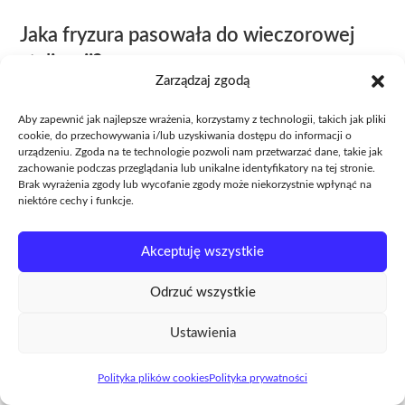
Jaka fryzura pasowała do wieczorowej
stylizacji?
Zarządzaj zgodą
Postawiłyśmy na proste, gładkie pasma — dobrze
Aby zapewnić jak najlepsze wrażenia, korzystamy z technologii, takich jak pliki
wpisują się w geometrię twarzy w kształcie serca i
cookie, do przechowywania i/lub uzyskiwania dostępu do informacji o
urządzeniu. Zgoda na te technologie pozwoli nam przetwarzać dane, takie jak
komponują z nowoczesnym charakterem stylizacji.
zachowanie podczas przeglądania lub unikalne identyfikatory na tej stronie.
Brak wyrażenia zgody lub wycofanie zgody może niekorzystnie wpłynąć na
Gładkie włosy dały minimalistyczny sznyt, a
niektóre cechy i funkcje.
całość, od kroju kombinezonu po linię włosów,
Akceptuję wszystkie
zbudowała wizerunek kobiety pewnej siebie i
gotowej na wielkie wyjście.
Odrzuć wszystkie
Zasady, na których opierał się dobór tego cięcia —
Ustawienia
gdzie zaczynać warstwy, jaka grzywka zwęża czoło
Polityka plików cookies
Polityka prywatności
i czego przy tym kształcie unikać — rozpisałam