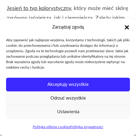
Jesień to typ kolorystyczny
, który może mieć skórę
zarówno jaśniejszą, jak i ciemniejszą. Zależy jakim
Zarządzaj zgodą
typem jesieni jesteś.
Aby zapewnić jak najlepsze wrażenia, korzystamy z technologii, takich jak pliki
Skóra może być jasna, beżowa, beżowo-miodowa,
cookie, do przechowywania i/lub uzyskiwania dostępu do informacji o
urządzeniu. Zgoda na te technologie pozwoli nam przetwarzać dane, takie jak
a nawet oliwkowa.
zachowanie podczas przeglądania lub unikalne identyfikatory na tej stronie.
Brak wyrażenia zgody lub wycofanie zgody może niekorzystnie wpłynąć na
niektóre cechy i funkcje.
Osoby o typie urody jesień bardzo często mają
piegi, ale równie dobrze mogą ich nie mieć.
Akceptuję wszystkie
Włosy mogą być różnego koloru – ciemnego
Odrzuć wszystkie
blondu, jasnego lub ciemnego brązu lub też rude
Ustawienia
czy miedziane.
Polityka plików cookies
Polityka prywatności
Łączy je jednak ciepły odcień.