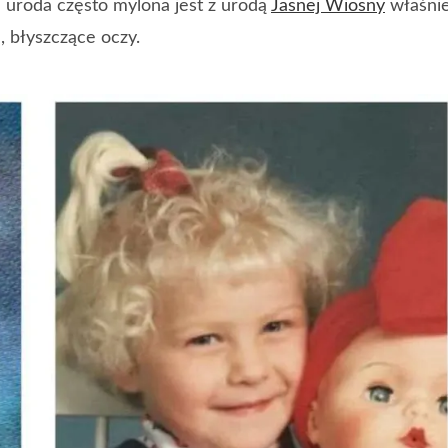
ej uroda często mylona jest z urodą
Jasnej Wiosny
właśni
, błyszczące oczy.