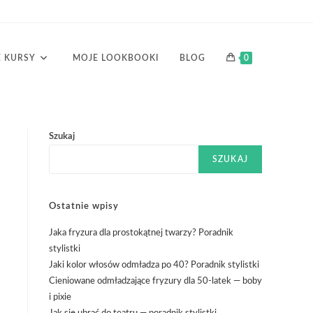
 KURSY
MOJE LOOKBOOKI
BLOG
0
Szukaj
SZUKAJ
Ostatnie wpisy
Jaka fryzura dla prostokątnej twarzy? Poradnik
stylistki
Jaki kolor włosów odmładza po 40? Poradnik stylistki
Cieniowane odmładzające fryzury dla 50-latek — boby
i pixie