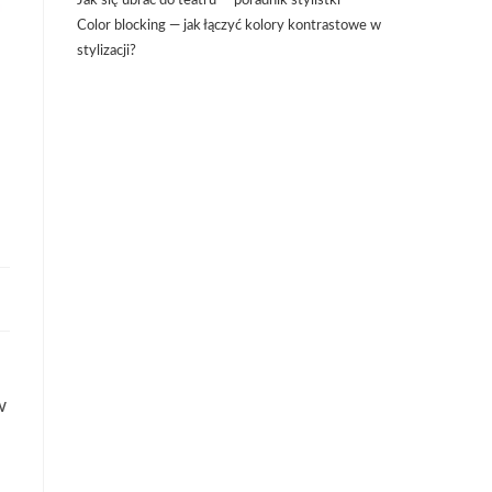
Jak się ubrać do teatru — poradnik stylistki
Color blocking — jak łączyć kolory kontrastowe w
stylizacji?
w