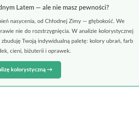
łodnym Latem — ale nie masz pewności?
opień nasycenia, od Chłodnej Zimy — głębokość. We
rawie nie do rozstrzygnięcia. W analizie kolorystycznej
i zbuduję Twoją indywidualną paletę: kolory ubrań, farb
, cieni, biżuterii i oprawek.
lizę kolorystyczną →