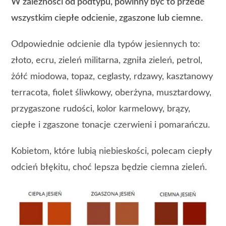
W zależności od podtypu, powinny być to przede
wszystkim ciepłe odcienie, zgaszone lub ciemne.
Odpowiednie odcienie dla typów jesiennych to:
złoto, ecru, zieleń militarna, zgniła zieleń, petrol,
żółć miodowa, topaz, ceglasty, rdzawy, kasztanowy
terracota, fiolet śliwkowy, oberżyna, musztardowy,
przygaszone rudości, kolor karmelowy, brązy,
ciepłe i zgaszone tonacje czerwieni i pomarańczu.
Kobietom, które lubią niebieskości, polecam ciepły
odcień błękitu, choć lepsza będzie ciemna zieleń.