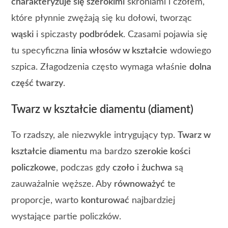
charakteryzuje się szerokimi
skroniami i czołem,
które płynnie zwężają się ku dołowi, tworząc
wąski
i spiczasty
podbródek
. Czasami pojawia się
tu specyficzna
linia włosów w kształcie
wdowiego
szpica. Złagodzenia często wymaga właśnie
dolna
część twarzy
.
Twarz w kształcie diamentu (diament)
To rzadszy, ale niezwykle intrygujący typ.
Twarz w
kształcie diamentu
ma bardzo
szerokie kości
policzkowe
, podczas gdy
czoło
i
żuchwa
są
zauważalnie węższe. Aby
równoważyć
te
proporcje, warto
konturować
najbardziej
wystające partie policzków.