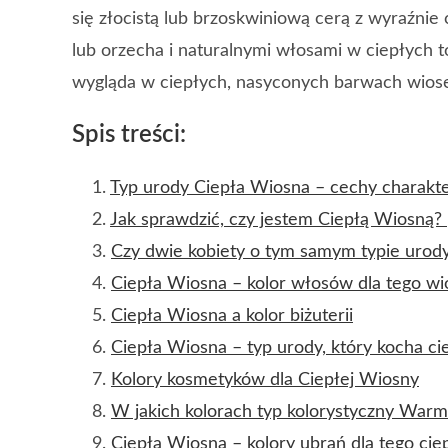
się złocistą lub brzoskwiniową cerą z wyraźnie
lub orzecha i naturalnymi włosami w ciepłych t
wygląda w ciepłych, nasyconych barwach wiose
Spis treści:
Typ urody Ciepła Wiosna – cechy charakt
Jak sprawdzić, czy jestem Ciepłą Wiosną?
Czy dwie kobiety o tym samym typie urody
Ciepła Wiosna – kolor włosów dla tego w
Ciepła Wiosna a kolor biżuterii
Ciepła Wiosna – typ urody, który kocha cie
Kolory kosmetyków dla Ciepłej Wiosny
W jakich kolorach typ kolorystyczny Warm 
Ciepła Wiosna – kolory ubrań dla tego cie