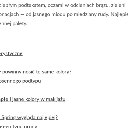
 ciepłym podtekstem, oczami w odcieniach brązu, zieleni
onacjach — od jasnego miodu po miedziany rudy. Najlepie
nnej palety.
erystyczne
 powinny nosić te same kolory?
iosennego podtypu
płe i jasne kolory w makijażu
Spring wygląda najlepiej?
płego typu urody