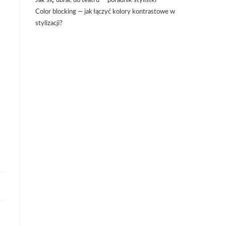
Jak się ubrać do teatru — poradnik stylistki
Color blocking — jak łączyć kolory kontrastowe w
stylizacji?
e