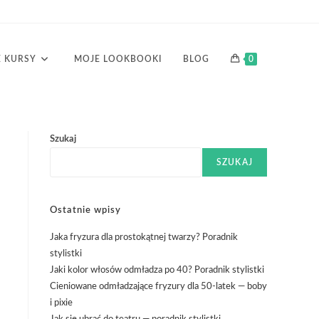
 KURSY
MOJE LOOKBOOKI
BLOG
0
Szukaj
SZUKAJ
Ostatnie wpisy
Jaka fryzura dla prostokątnej twarzy? Poradnik
stylistki
Jaki kolor włosów odmładza po 40? Poradnik stylistki
Cieniowane odmładzające fryzury dla 50-latek — boby
i pixie