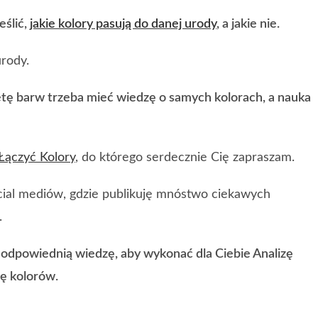
eślić,
jakie kolory pasują do danej urody
, a jakie nie.
urody.
tę barw trzeba mieć wiedzę o samych kolorach, a nauka
Łączyć Kolory
, do którego serdecznie Cię zapraszam.
al mediów, gdzie publikuję mnóstwo ciekawych
.
odpowiednią wiedzę, aby wykonać dla Ciebie Analizę
tę kolorów.