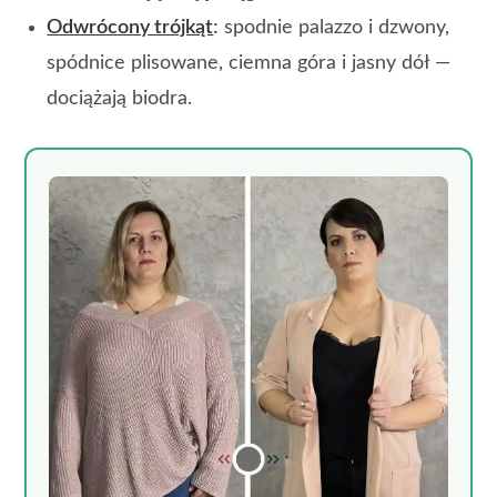
Odwrócony trójkąt
:
spodnie palazzo i dzwony,
spódnice plisowane, ciemna góra i jasny dół —
dociążają biodra.