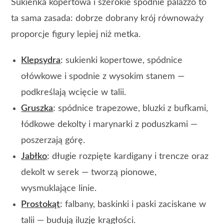
Sukienka kopertowa i szerokie spodnie palazzo to
ta sama zasada: dobrze dobrany krój równoważy
proporcje figury lepiej niż metka.
Klepsydra
:
sukienki kopertowe, spódnice
ołówkowe i spodnie z wysokim stanem —
podkreślają wcięcie w talii.
Gruszka
:
spódnice trapezowe, bluzki z bufkami,
łódkowe dekolty i marynarki z poduszkami —
poszerzają górę.
Jabłko
:
długie rozpięte kardigany i trencze oraz
dekolt w serek — tworzą pionowe,
wysmuklające linie.
Prostokąt
:
falbany, baskinki i paski zaciskane w
talii — budują iluzję krągłości.