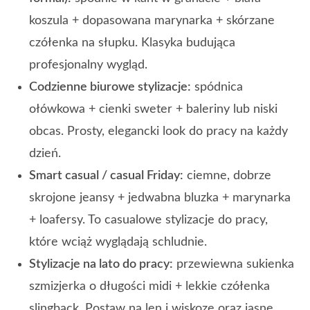
koszula + dopasowana marynarka + skórzane
czółenka na słupku. Klasyka budująca
profesjonalny wygląd.
Codzienne biurowe stylizacje:
spódnica
ołówkowa + cienki sweter + baleriny lub niski
obcas. Prosty, elegancki look do pracy na każdy
dzień.
Smart casual / casual Friday:
ciemne, dobrze
skrojone jeansy + jedwabna bluzka + marynarka
+ loafersy. To casualowe stylizacje do pracy,
które wciąż wyglądają schludnie.
Stylizacje na lato do pracy:
przewiewna sukienka
szmizjerka o długości midi + lekkie czółenka
slingback. Postaw na len i wiskozę oraz jasne,