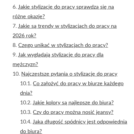
Jakie stylizacje do pracy sprawdzą się na
różne okazje?
Jakie są trendy w stylizacjach do pracy na
2026 rok?
Czego unikać w stylizacjach do pracy?
Jak wyglądają stylizacje do pracy dla
mężczyzn?
Najczęstsze pytania o stylizacje do pracy
Co założyć do pracy w biurze każdego
dnia?
Jakie kolory są najlepsze do biura?
Czy do pracy można nosić jeansy?
Jaka długość spódnicy jest odpowiednia
do biura?