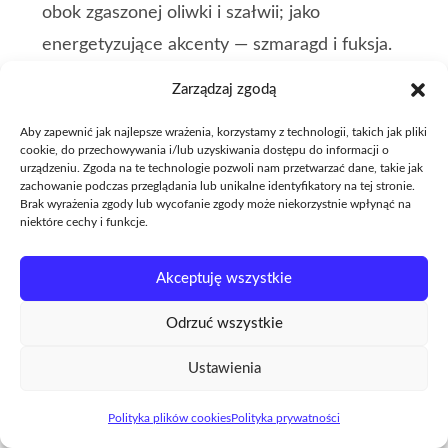
obok zgaszonej oliwki i szałwii; jako
energetyzujące akcenty — szmaragd i fuksja.
Wygodne obuwie:
loafersy o wyższych
Zarządzaj zgodą
przyszwach, czółenka slingback i wsuwane
Aby zapewnić jak najlepsze wrażenia, korzystamy z technologii, takich jak pliki
klapki mules z zakrytymi palcami.
cookie, do przechowywania i/lub uzyskiwania dostępu do informacji o
urządzeniu. Zgoda na te technologie pozwoli nam przetwarzać dane, takie jak
zachowanie podczas przeglądania lub unikalne identyfikatory na tej stronie.
Brak wyrażenia zgody lub wycofanie zgody może niekorzystnie wpłynąć na
niektóre cechy i funkcje.
Akceptuję wszystkie
Odrzuć wszystkie
Ustawienia
Polityka plików cookies
Polityka prywatności