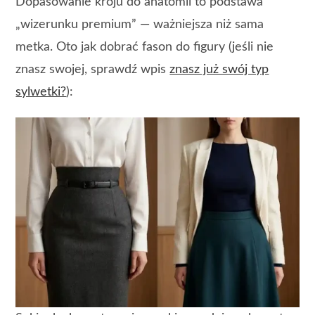
Dopasowanie kroju do anatomii to podstawa
„wizerunku premium” — ważniejsza niż sama
metka. Oto jak dobrać fason do figury (jeśli nie
znasz swojej, sprawdź wpis
znasz już swój typ
sylwetki?
):