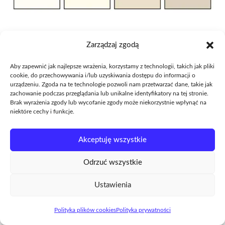
Jakie kolory neutralne dla Jesieni?
Zarządzaj zgodą
Typ urody Jesień
podobnie, jak Wiosna dobrze
Aby zapewnić jak najlepsze wrażenia, korzystamy z technologii, takich jak pliki
cookie, do przechowywania i/lub uzyskiwania dostępu do informacji o
wygląda w beżach.
urządzeniu. Zgoda na te technologie pozwoli nam przetwarzać dane, takie jak
zachowanie podczas przeglądania lub unikalne identyfikatory na tej stronie.
Brak wyrażenia zgody lub wycofanie zgody może niekorzystnie wpłynąć na
Dotyczy to zarówno
Ciepłej Jesieni
,
Ciemnej
niektóre cechy i funkcje.
Jesieni
, jak i
Zgaszonej Jesieni
.
Akceptuję wszystkie
Beże połączone z kolorami z palety jesieni to strzał
Odrzuć wszystkie
w dziesiątkę.
Ustawienia
Jesień to typ kolorystyczny, który może
niekorzystnie wyglądać w bieli, szczególnie w
Polityka plików cookies
Polityka prywatności