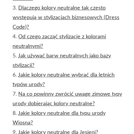
Dlaczego kolory neutralne tak często
występują w stylizacjach biznesowych (Dress
Code)?
Od czego zacząć stylizacje z kolorami
neutralnymi?
Jak używać barw neutralnych jako bazy
stylizacji?
Jakie kolory neutralne wybrać dla letnich
typów urody?
Na co powinny zwrócić uwagę zimowe typy
urody dobierając kolory neutralne?
Jakie kolory neutralne dla typu urody
Wiosna?
Jakie kolory neutralne dla Jesieni?